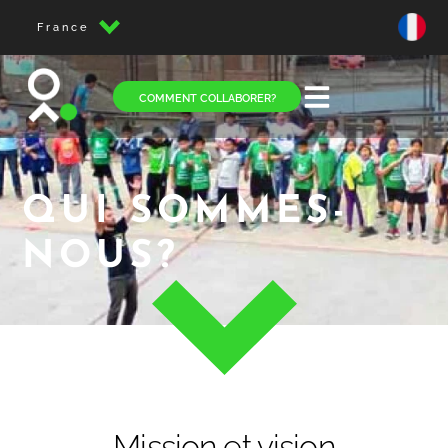
France
COMMENT COLLABORER?
QUI SOMMES-
NOUS?
Mission et vision