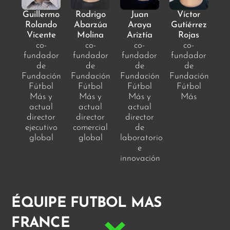
Guillermo
Rodrigo
Juan
Víctor
Rolando
Abarzúa
Araya
Gutiérrez
Vicente
Molina
Ariztía
Rojas
co-
co-
co-
co-
fundador
fundador
fundador
fundador
de
de
de
de
Fundación
Fundación
Fundación
Fundación
Fútbol
Fútbol
Fútbol
Fútbol
Más y
Más y
Más y
Más
actual
actual
actual
director
director
director
ejecutivo
comercial
de
global
global
laboratorio
e
innovación
ÉQUIPE FUTBOL MAS
FRANCE